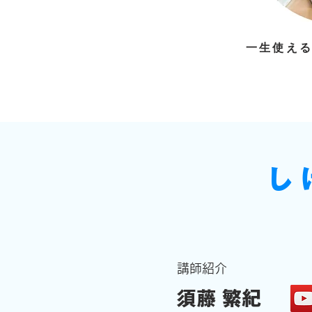
一生使え
し
講師紹介
須藤 繁紀