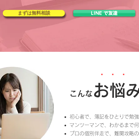
まずは無料相談
LINE で友達
・・・
お悩
こんな
初心者で、簿記をひとりで勉強
マンツーマンで、わかるまで何
プロの個別伴走で、難関攻略の