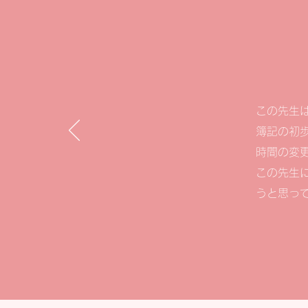
この先生
簿記の初
時間の変
この先生
うと思っ