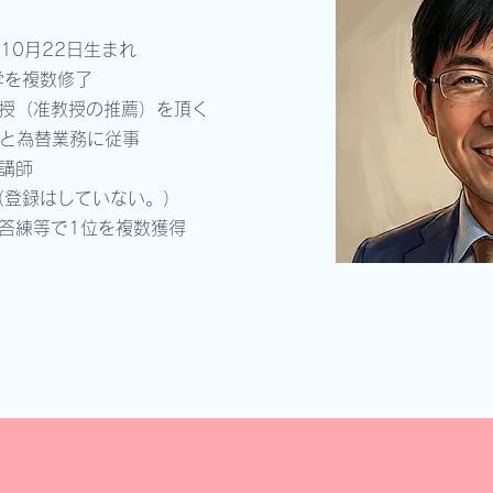
10月22日生まれ
学を複数修了
授（准教授の推薦）を頂く
務と為替業務に従事
講師
（登録はしていない。）
答練等で1位を複数獲得